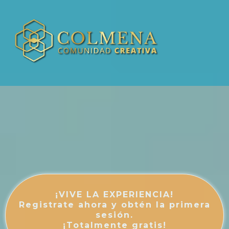
“Movilidad sin límites: Ejercicios
suaves para seniors”
¡VIVE LA EXPERIENCIA!
Registrate ahora y obtén la primera
sesión.
¡Totalmente gratis!