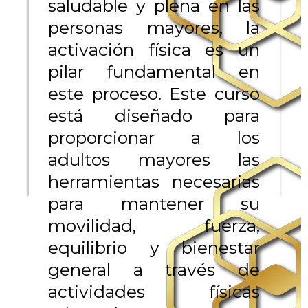
saludable y plena en las
personas mayores, la
activación física es un
pilar fundamental en
este proceso. Este curso
está diseñado para
proporcionar a los
adultos mayores las
herramientas necesarias
para mantener su
movilidad, fuerza,
equilibrio y bienestar
general a través de
actividades físicas