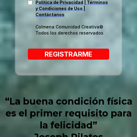
Política de Privacidad
|
Términos
y Condiciones de Uso
|
Contáctanos
Colmena Comunidad Creativa©
Todos los derechos reservados
REGISTRARME
“La buena condición física
es el primer requisito para
la felicidad”